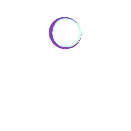
funcionamento del sitio, web personalizar el contenido y los anuncios
ara ofrecer funciones de medios sociales y para analizar el tráfico. P
otro lado, contiene enlaces a sitios web de terceros con políticas de
rivacidad ajenas a CEDICABLE, que usted podrá decidir si acepta o 
cuando acceda a ellos.
Configurar cookies
ACCEPTAR
ABLE
ENTRADAS RECIENTES
NOTAS LE
 en
AVISO IMPORTANTE COVID-
Información g
19
Política de co
abril 4, 2020
Política de pr
Condiciones 
Tipos y etiquetado de cables
Términos de 
enero 31, 2020
ca
Cables de seguridad
rativa
enero 31, 2020
__________