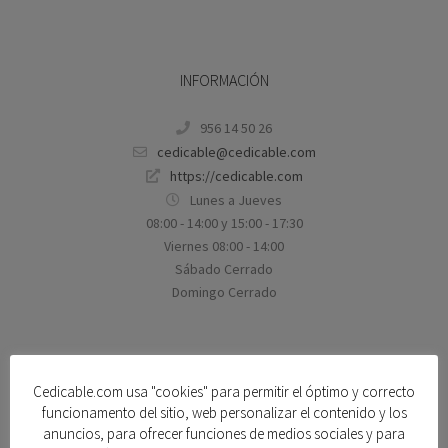
INFORMACIÓN
956 14 50 26
cedicable@cedicable.com
https://cedicable.com
Lunes a Jueves
08:00 - 14:00 y 15:00 - 17:30
Viernes 08:00 - 14:00
Sábado Cerrado
Domingo Cerrado
SOBRE CEDICABLE
Cedicable.com usa "cookies" para permitir el óptimo y correcto
funcionamento del sitio, web personalizar el contenido y los
¿Por qué comprar en Cedicable?
anuncios, para ofrecer funciones de medios sociales y para
Pago seguro