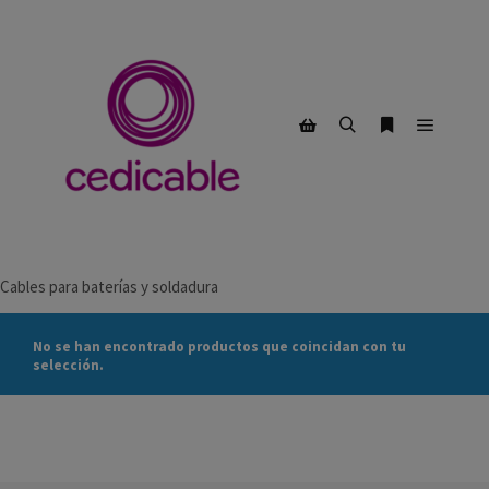
BATERÍA Y SOLDADURA
Menú pr
Buscar
Más informac
Barra lateral de la tienda
Cables para baterías y soldadura
No se han encontrado productos que coincidan con tu
selección.