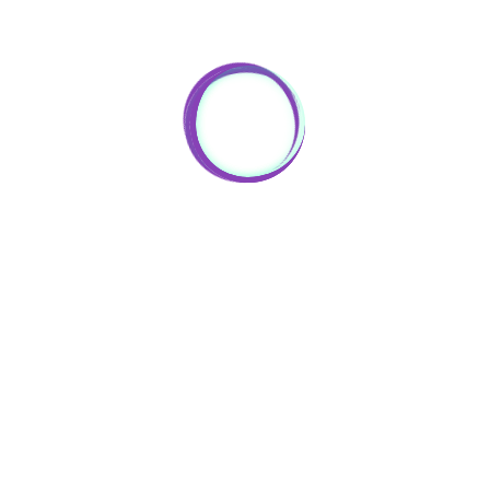
funcionamento del sitio, web personalizar el contenido y los anuncios
ABLE
ENTRADAS RECIENTES
NOTAS LE
ara ofrecer funciones de medios sociales y para analizar el tráfico. P
otro lado, contiene enlaces a sitios web de terceros con políticas de
 en
AVISO IMPORTANTE COVID-
Información g
rivacidad ajenas a CEDICABLE, que usted podrá decidir si acepta o 
19
Política de co
cuando acceda a ellos.
abril 4, 2020
Política de pr
Configurar cookies
ACCEPTAR
Condiciones 
Tipos y etiquetado de cables
Términos de 
enero 31, 2020
ca
Cables de seguridad
rativa
enero 31, 2020
__________